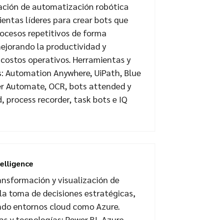
ción de automatización robótica
entas líderes para crear bots que
ocesos repetitivos de forma
mejorando la productividad y
costos operativos. Herramientas y
s: Automation Anywhere, UiPath, Blue
er Automate, OCR, bots attended y
 process recorder, task bots e IQ
telligence
ransformación y visualización de
la toma de decisiones estratégicas,
do entornos cloud como Azure.
s y tecnologías: Power BI, Azure