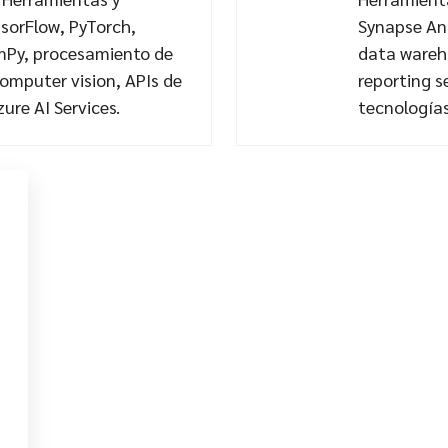
sorFlow, PyTorch,
Synapse Ana
umPy, procesamiento de
data wareho
computer vision, APIs de
reporting s
zure AI Services.
tecnologías