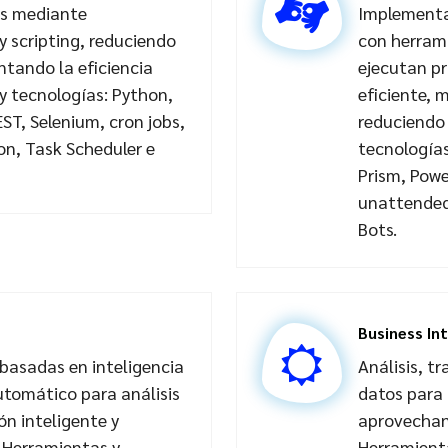
os mediante
Implementa
 scripting, reduciendo
con herrami
tando la eficiencia
ejecutan pr
y tecnologías: Python,
eficiente, 
ST, Selenium, cron jobs,
reduciendo 
on, Task Scheduler e
tecnología
Prism, Pow
unattended,
Bots.
Business In
 basadas en inteligencia
Análisis, t
automático para análisis
datos para 
n inteligente y
aprovechan
 Herramientas y
Herramienta